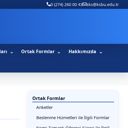
0 (274) 260 00 43
sks@ksbu.edu.tr
ları
Ortak Formlar
Hakkımızda
Ortak Formlar
Anketler
Beslenme Hizmetleri ile İlgili Formlar
Kısmi Zamanlı Öğrenci Süreci ile İlgili