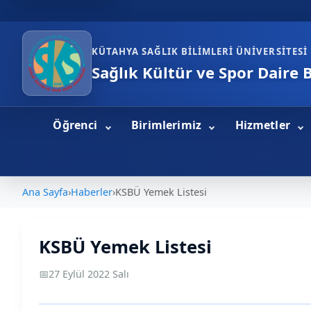
KÜTAHYA SAĞLIK BILIMLERI ÜNIVERSITESI
Sağlık Kültür ve Spor Daire 
Öğrenci
Birimlerimiz
Hizmetler
Ana Sayfa
›
Haberler
›
KSBÜ Yemek Listesi
KSBÜ Yemek Listesi
📅
27 Eylül 2022 Salı