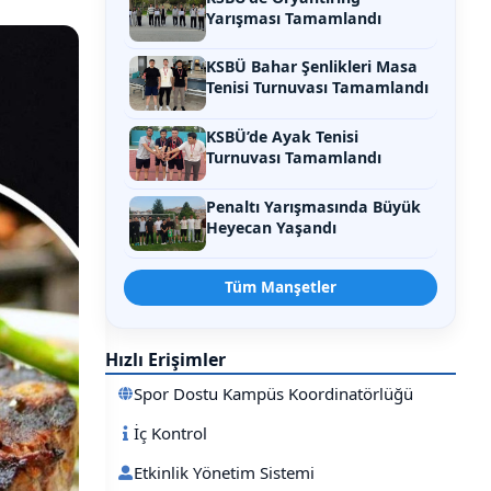
Yarışması Tamamlandı
KSBÜ Bahar Şenlikleri Masa
Tenisi Turnuvası Tamamlandı
KSBÜ’de Ayak Tenisi
Turnuvası Tamamlandı
Penaltı Yarışmasında Büyük
Heyecan Yaşandı
Tüm Manşetler
Hızlı Erişimler
Spor Dostu Kampüs Koordinatörlüğü
İç Kontrol
Etkinlik Yönetim Sistemi