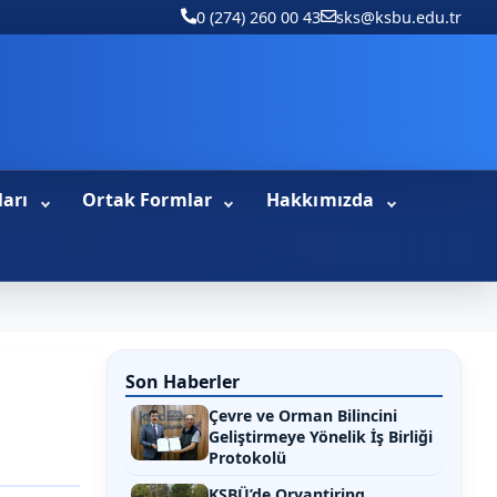
0 (274) 260 00 43
sks@ksbu.edu.tr
ları
Ortak Formlar
Hakkımızda
Son Haberler
Çevre ve Orman Bilincini
Geliştirmeye Yönelik İş Birliği
Protokolü
KSBÜ’de Oryantiring